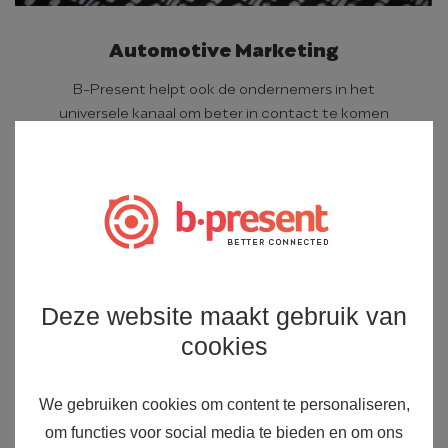
Automotive Marketing
B-Present helpt ook de ondernemers in het
universele kanaal om beter in contact te komen
met haar klanten en haar doelgroep.
Resultaat
Het resultaat? Verbetering van uw
marketing, communicatie en een
Deze website maakt gebruik van
beter en blijvend bedrijfsresultaat.
cookies
We gebruiken cookies om content te personaliseren,
om functies voor social media te bieden en om ons