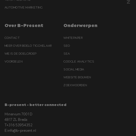
AUTOMOTIVE MARKETING
Over B-Present
Onderwerpen
CONTACT
WHITEPAPER
MEER OVER BOELO TIGCHELAAR
SEO
WIE IS DE DOELGROEP
SEA
VOORDELEN
GOOGLE ANALYTICS
SOCIAL MEDIA
WEBSITE BOUWEN
ZOEKWOORDEN
B-present - better connected
Minervum 7001 D
4817 ZL Breda
T
+31 6 53954352
E
info@b-present.nl