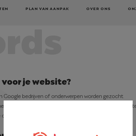
TEN
PLAN VAN AANPAK
OVER ONS
ON
rds
voor je website?
n Google bedrijven of onderwerpen worden gezocht.
en je teksten kom je hoger in Google en wordt je dus bet
 opzet en de uitvoering.
en?