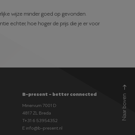
urlijke wijze minder goed op gevonden.
 echter, hoe hoger de prijs die je er voor
B-present - better connected
Naar boven
Minervum 7001 D
4817 ZL Breda
T
+31 6 53954352
E
info@b-present.nl