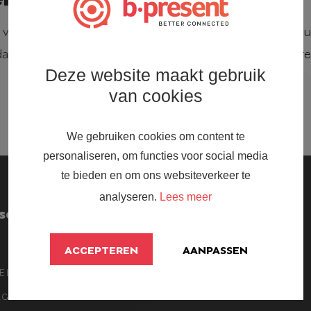
er veel concurrentie is op een woord wordt je daar op natu
at woord wel gevonde te worden. Hoe hoger de concurrentie
Deze website maakt gebruik
van cookies
We gebruiken cookies om content te
personaliseren, om functies voor social media
te bieden en om ons websiteverkeer te
analyseren.
Lees meer
sent
Onderwerpen
WHITEPAPER
ACCEPTEREN
AANPASSEN
ELO TIGCHELAAR
SEO
ELGROEP
SEA